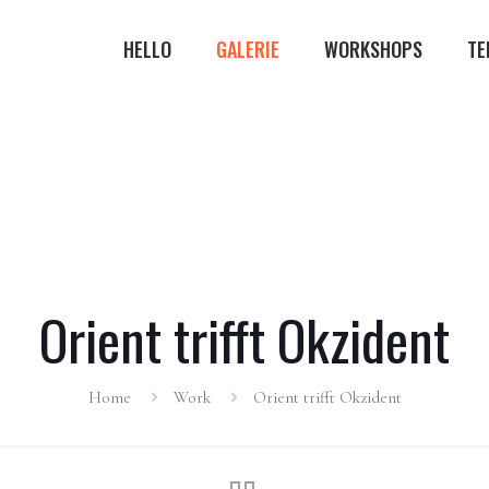
HELLO
GALERIE
WORKSHOPS
TE
Orient trifft Okzident
Home
Work
Orient trifft Okzident